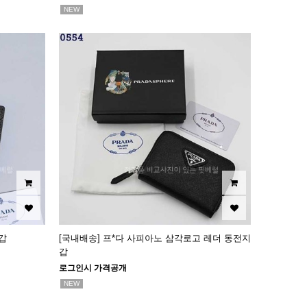
NEW
갑
[국내배송] 프*다 사피아노 삼각로고 레더 동전지
갑
로그인시 가격공개
NEW