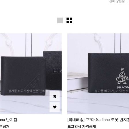
판매많은순
iano 반지갑
[국내배송] 프*다 Saffiano 로봇 반지
격공개
로그인시 가격공개