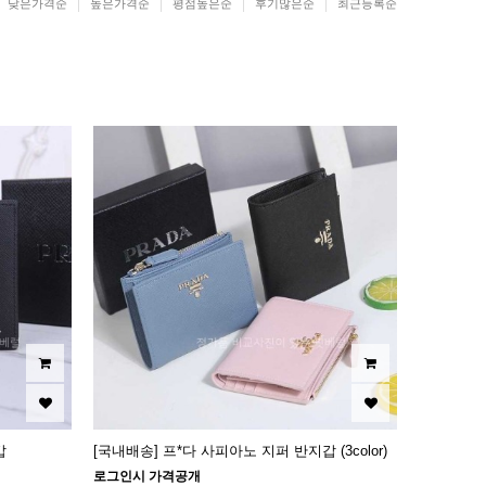
낮은가격순
높은가격순
평점높은순
후기많은순
최근등록순
갑
[국내배송] 프*다 사피아노 지퍼 반지갑 (3color)
로그인시 가격공개