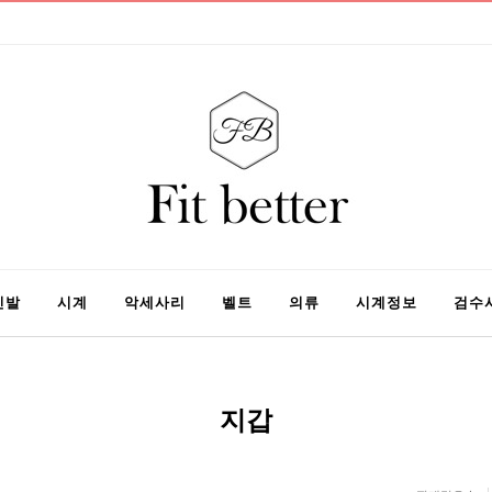
신발
시계
악세사리
벨트
의류
시계정보
검수
지갑