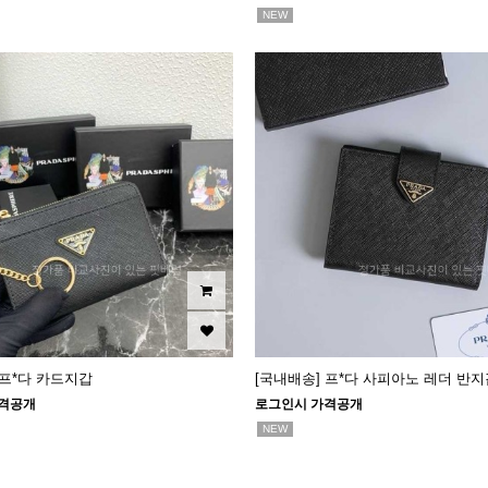
NEW
 프*다 카드지갑
[국내배송] 프*다 사피아노 레더 반지
격공개
로그인시 가격공개
NEW