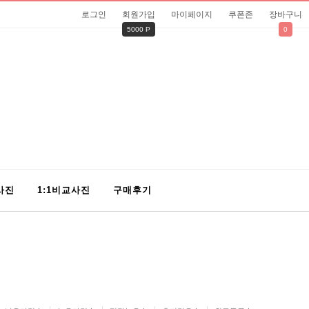
로그인
회원가입
마이페이지
쿠폰존
장바구니
5000 P
0
사진
1:1비교사진
구매후기