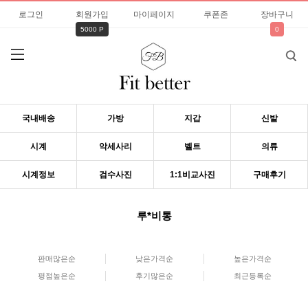
로그인
회원가입
마이페이지
쿠폰존
장바구니
5000 P
0
국내배송
가방
지갑
신발
시계
악세사리
벨트
의류
시계정보
검수사진
1:1비교사진
구매후기
루*비통
판매많은순
낮은가격순
높은가격순
평점높은순
후기많은순
최근등록순