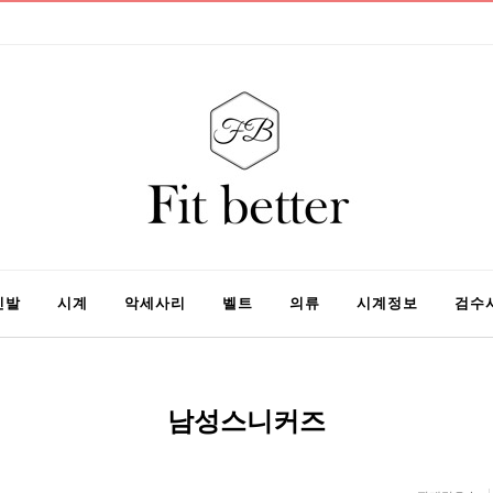
신발
시계
악세사리
벨트
의류
시계정보
검수
남성스니커즈