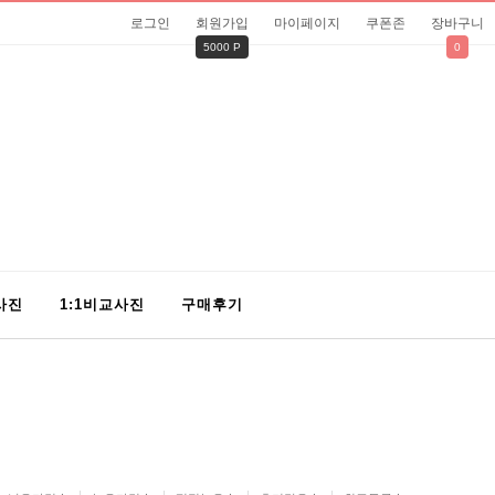
로그인
회원가입
마이페이지
쿠폰존
장바구니
5000 P
0
사진
1:1비교사진
구매후기