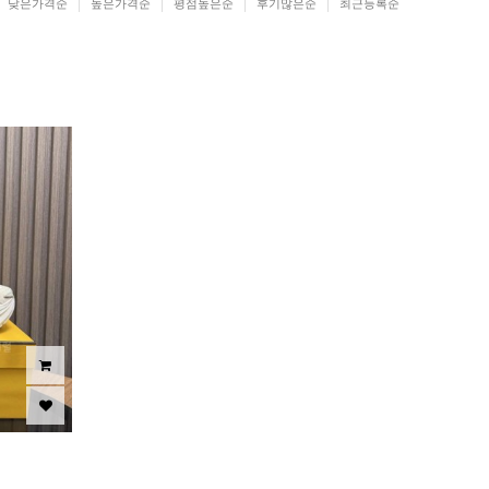
낮은가격순
높은가격순
평점높은순
후기많은순
최근등록순