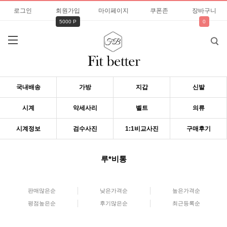
로그인
회원가입
마이페이지
쿠폰존
장바구니
5000 P
0
국내배송
가방
지갑
신발
시계
악세사리
벨트
의류
시계정보
검수사진
1:1비교사진
구매후기
루*비통
판매많은순
낮은가격순
높은가격순
평점높은순
후기많은순
최근등록순