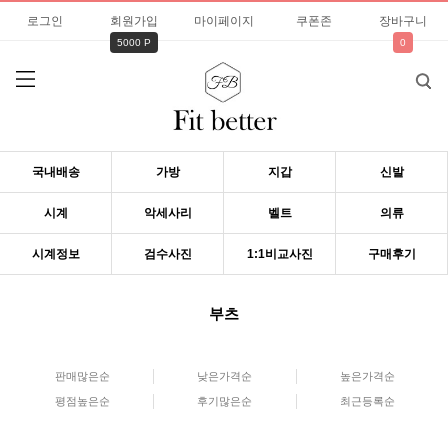
로그인
회원가입
마이페이지
쿠폰존
장바구니
5000 P
0
국내배송
가방
지갑
신발
시계
악세사리
벨트
의류
시계정보
검수사진
1:1비교사진
구매후기
부츠
판매많은순
낮은가격순
높은가격순
평점높은순
후기많은순
최근등록순