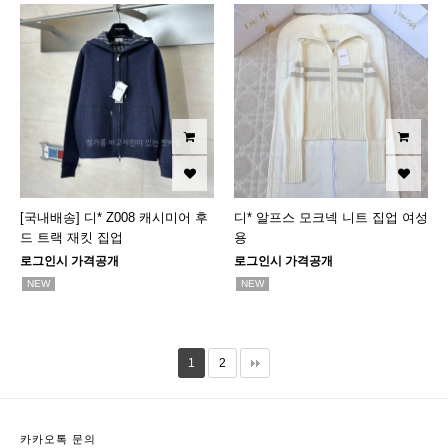
[국내배송] 디* Z008 캐시미어 후
디* 알프스 모크넥 니트 집업 여성
드 트랙 재킷 집업
용
로그인시 가격공개
로그인시 가격공개
NEW
NEW
1
2
카카오톡 문의