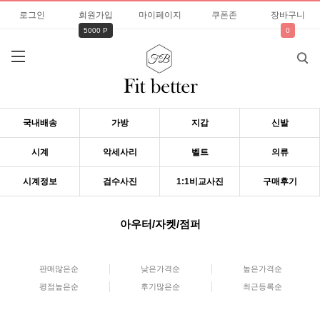
로그인
회원가입
마이페이지
쿠폰존
장바구니
5000 P
0
국내배송
가방
지갑
신발
시계
악세사리
벨트
의류
시계정보
검수사진
1:1비교사진
구매후기
아우터/자켓/점퍼
판매많은순
낮은가격순
높은가격순
평점높은순
후기많은순
최근등록순