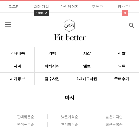
로그인
회원가입
마이페이지
쿠폰존
장바구니
5000 P
0
국내배송
가방
지갑
신발
시계
악세사리
벨트
의류
시계정보
검수사진
1:1비교사진
구매후기
바지
판매많은순
낮은가격순
높은가격순
평점높은순
후기많은순
최근등록순