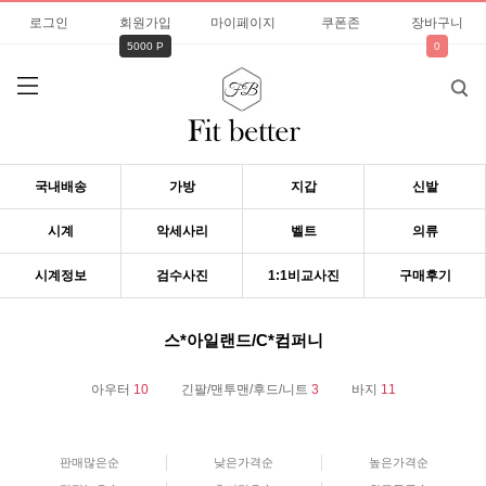
로그인
회원가입
마이페이지
쿠폰존
장바구니
5000 P
0
국내배송
가방
지갑
신발
시계
악세사리
벨트
의류
시계정보
검수사진
1:1비교사진
구매후기
스*아일랜드/C*컴퍼니
아우터
10
긴팔/맨투맨/후드/니트
3
바지
11
판매많은순
낮은가격순
높은가격순