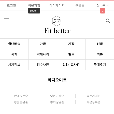
로그인
회원가입
마이페이지
쿠폰존
장바구니
5000 P
0
국내배송
가방
지갑
신발
시계
악세사리
벨트
의류
시계정보
검수사진
1:1비교사진
구매후기
라디오미르
판매많은순
낮은가격순
높은가격순
평점높은순
후기많은순
최근등록순