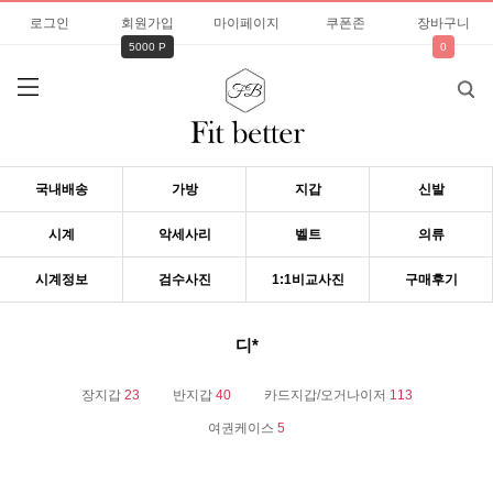
로그인
회원가입
마이페이지
쿠폰존
장바구니
5000 P
0
국내배송
가방
지갑
신발
시계
악세사리
벨트
의류
시계정보
검수사진
1:1비교사진
구매후기
디*
장지갑
23
반지갑
40
카드지갑/오거나이저
113
여권케이스
5