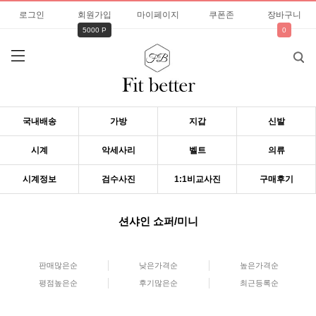
로그인
회원가입
마이페이지
쿠폰존
장바구니
5000 P
0
국내배송
가방
지갑
신발
시계
악세사리
벨트
의류
시계정보
검수사진
1:1비교사진
구매후기
션샤인 쇼퍼/미니
판매많은순
낮은가격순
높은가격순
평점높은순
후기많은순
최근등록순