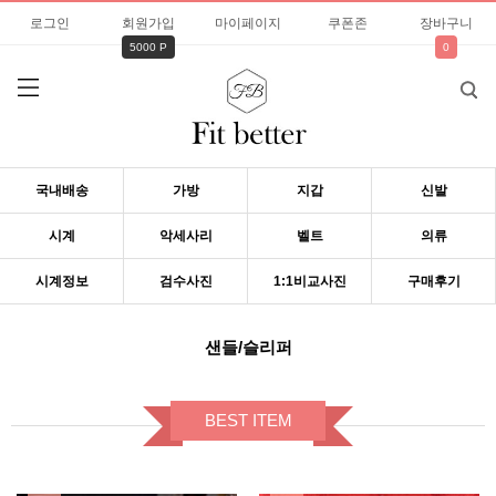
로그인
회원가입
마이페이지
쿠폰존
장바구니
5000 P
0
국내배송
가방
지갑
신발
시계
악세사리
벨트
의류
시계정보
검수사진
1:1비교사진
구매후기
샌들/슬리퍼
BEST ITEM