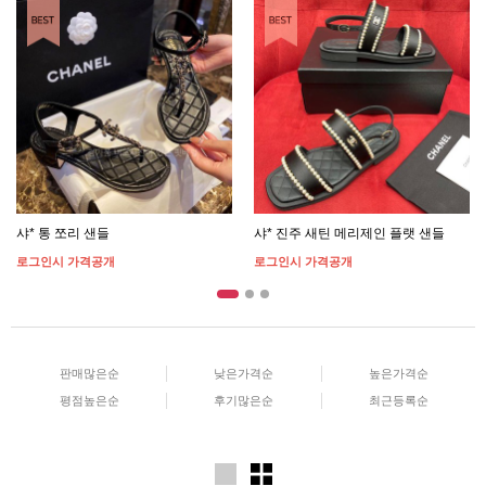
BEST ITEM
BEST ITEM
샤* 통 쪼리 샌들
샤* 진주 새틴 메리제인 플랫 샌들
로그인시 가격공개
로그인시 가격공개
판매많은순
낮은가격순
높은가격순
평점높은순
후기많은순
최근등록순