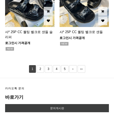
샤* 25P CC 퀄팅 벨크로 샌들 슬
샤* 25P CC 퀄팅 벨크로 샌들
리퍼
로그인시 가격공개
로그인시 가격공개
NEW
NEW
1
2
3
4
5
카카오톡 문의
바로가기
문의게시판