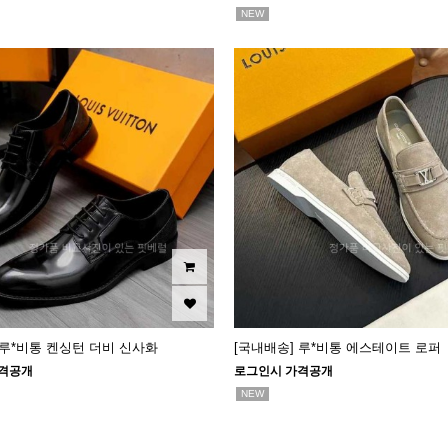
NEW
 루*비통 켄싱턴 더비 신사화
[국내배송] 루*비통 에스테이트 로퍼
격공개
로그인시 가격공개
NEW