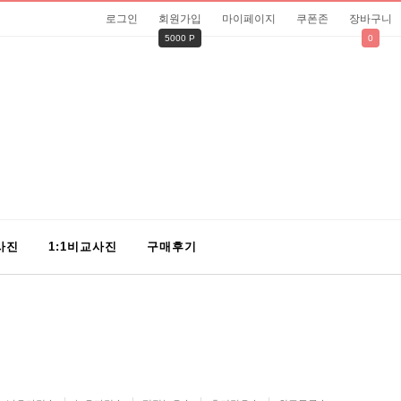
로그인
회원가입
마이페이지
쿠폰존
장바구니
5000 P
0
사진
1:1비교사진
구매후기