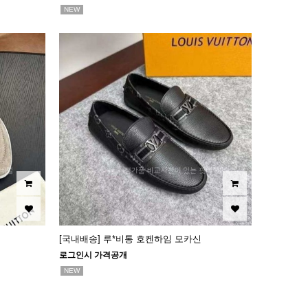
NEW
[국내배송] 루*비통 호켄하임 모카신
로그인시 가격공개
NEW