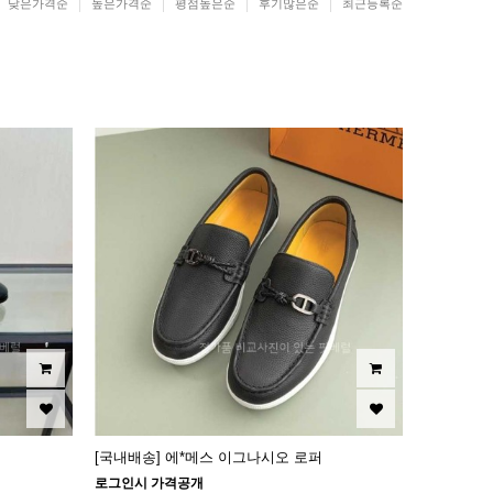
낮은가격순
높은가격순
평점높은순
후기많은순
최근등록순
[국내배송] 에*메스 이그나시오 로퍼
로그인시 가격공개