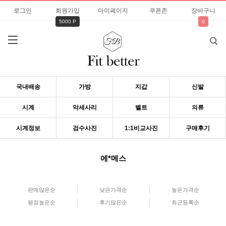
로그인
회원가입
마이페이지
쿠폰존
장바구니
5000 P
0
국내배송
가방
지갑
신발
시계
악세사리
벨트
의류
시계정보
검수사진
1:1비교사진
구매후기
에*메스
판매많은순
낮은가격순
높은가격순
평점높은순
후기많은순
최근등록순