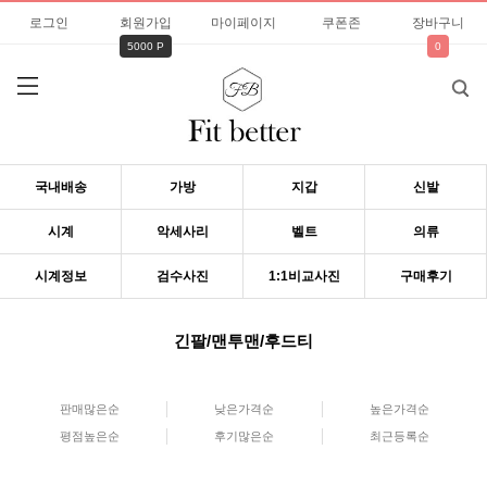
로그인
회원가입
마이페이지
쿠폰존
장바구니
5000 P
0
국내배송
가방
지갑
신발
시계
악세사리
벨트
의류
시계정보
검수사진
1:1비교사진
구매후기
긴팔/맨투맨/후드티
판매많은순
낮은가격순
높은가격순
평점높은순
후기많은순
최근등록순