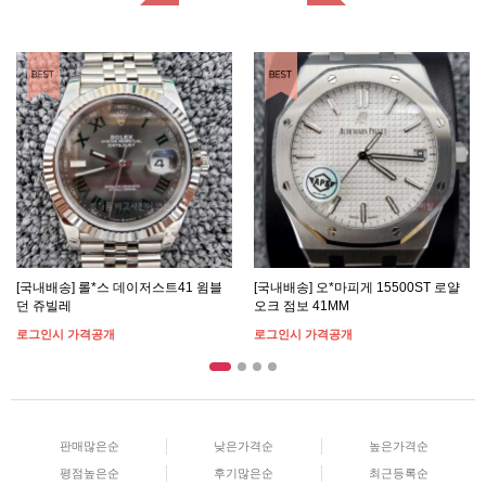
BEST ITEM
BEST ITEM
[국내배송] 롤*스 데이저스트41 윔블
[국내배송] 오*마피게 15500ST 로얄
던 쥬빌레
오크 점보 41MM
로그인시 가격공개
로그인시 가격공개
판매많은순
낮은가격순
높은가격순
평점높은순
후기많은순
최근등록순