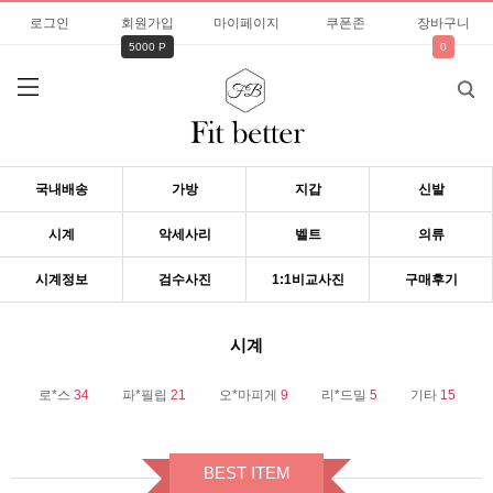
로그인
회원가입
마이페이지
쿠폰존
장바구니
5000 P
0
국내배송
가방
지갑
신발
시계
악세사리
벨트
의류
시계정보
검수사진
1:1비교사진
구매후기
시계
로*스
34
파*필립
21
오*마피게
9
리*드밀
5
기타
15
BEST ITEM