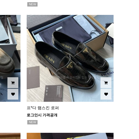
NEW
프*다 램스킨 로퍼
로그인시 가격공개
NEW