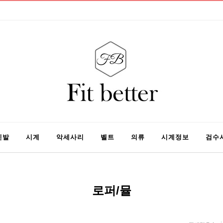
신발
시계
악세사리
벨트
의류
시계정보
검수
로퍼/뮬