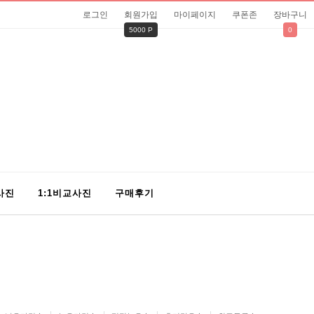
로그인
회원가입
마이페이지
쿠폰존
장바구니
5000 P
0
사진
1:1비교사진
구매후기