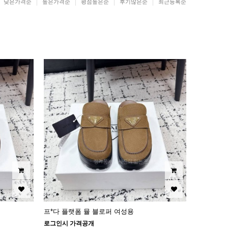
낮은가격순
높은가격순
평점높은순
후기많은순
최근등록순
프*다 플랫폼 뮬 블로퍼 여성용
로그인시 가격공개