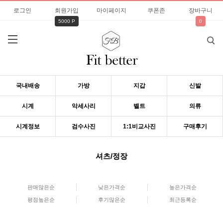
로그인
회원가입
마이페이지
쿠폰존
장바구니
5000 P
0
국내배송
가방
지갑
신발
시계
악세사리
벨트
의류
시계정보
검수사진
1:1비교사진
구매후기
셔츠/정장
판매많은순
낮은가격순
높은가격순
평점높은순
후기많은순
최근등록순