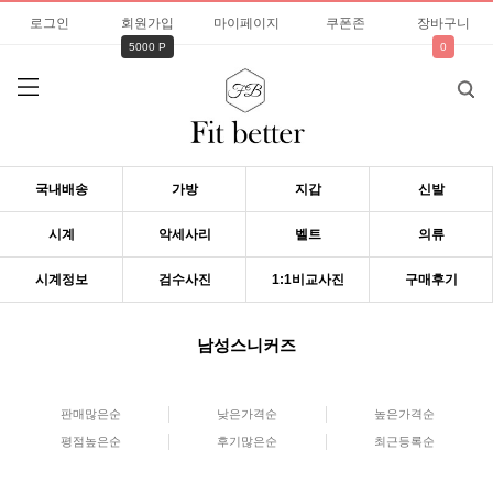
로그인
회원가입
마이페이지
쿠폰존
장바구니
5000 P
0
국내배송
가방
지갑
신발
시계
악세사리
벨트
의류
시계정보
검수사진
1:1비교사진
구매후기
남성스니커즈
판매많은순
낮은가격순
높은가격순
평점높은순
후기많은순
최근등록순