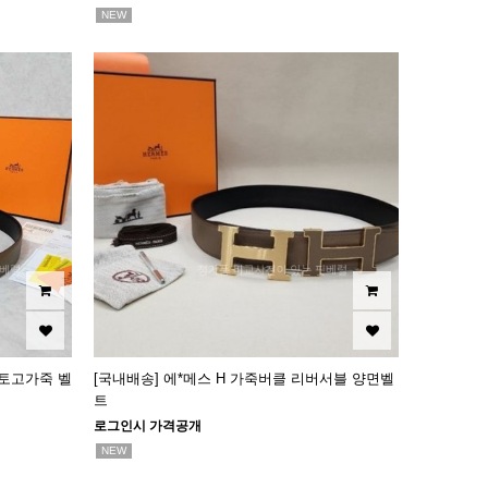
NEW
 토고가죽 벨
[국내배송] 에*메스 H 가죽버클 리버서블 양면벨
트
로그인시 가격공개
NEW