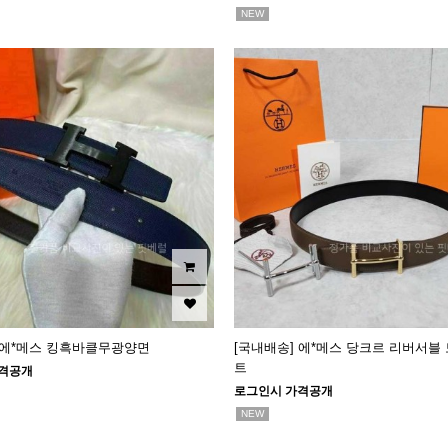
NEW
 에*메스 킹흑바클무광양면
[국내배송] 에*메스 당크르 리버서블
트
격공개
로그인시 가격공개
NEW