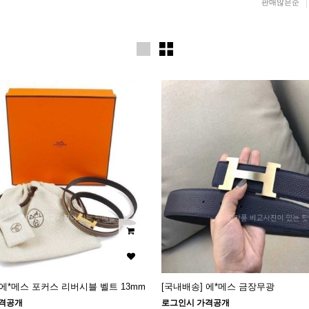
판매많은순
 에*메스 포커스 리버시블 벨트 13mm
[국내배송] 에*메스 금장무광
격공개
로그인시 가격공개