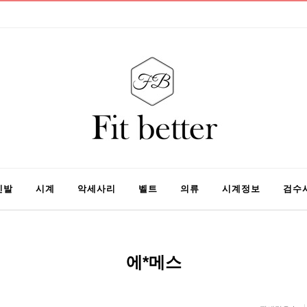
신발
시계
악세사리
벨트
의류
시계정보
검수
에*메스