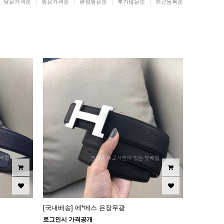
낮은가격순
높은가격순
평점높은순
후기많은순
최근등록순
[국내배송] 에*메스 은장무광
로그인시 가격공개