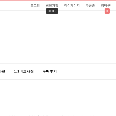
로그인
회원가입
마이페이지
쿠폰존
장바구니
5000 P
0
사진
1:1비교사진
구매후기