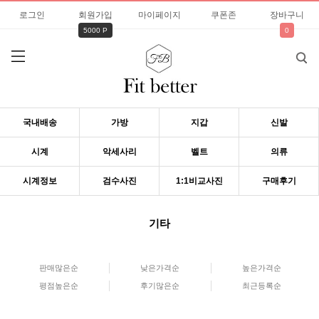
로그인
회원가입
마이페이지
쿠폰존
장바구니
5000 P
0
국내배송
가방
지갑
신발
시계
악세사리
벨트
의류
시계정보
검수사진
1:1비교사진
구매후기
기타
판매많은순
낮은가격순
높은가격순
평점높은순
후기많은순
최근등록순