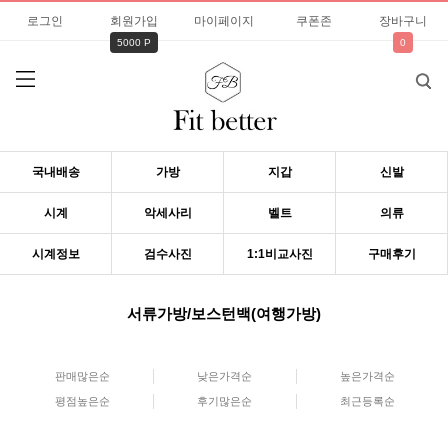
로그인
회원가입
마이페이지
쿠폰존
장바구니
5000 P
0
국내배송
가방
지갑
신발
시계
악세사리
벨트
의류
시계정보
검수사진
1:1비교사진
구매후기
서류가방/보스턴백(여행가방)
판매많은순
낮은가격순
높은가격순
평점높은순
후기많은순
최근등록순