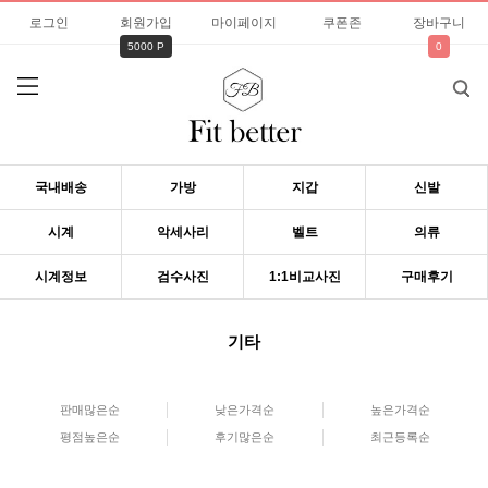
로그인
회원가입
마이페이지
쿠폰존
장바구니
5000 P
0
국내배송
가방
지갑
신발
시계
악세사리
벨트
의류
시계정보
검수사진
1:1비교사진
구매후기
기타
판매많은순
낮은가격순
높은가격순
평점높은순
후기많은순
최근등록순