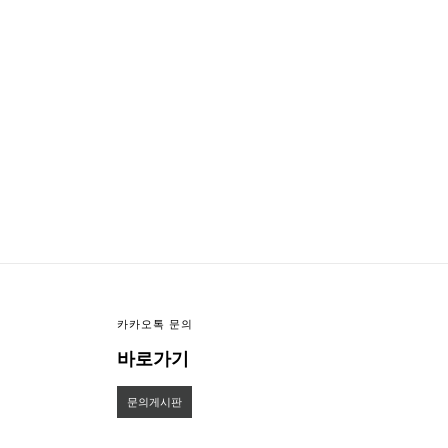
이미지크게보기
이미지작게보기
카카오톡 문의
바로가기
문의게시판