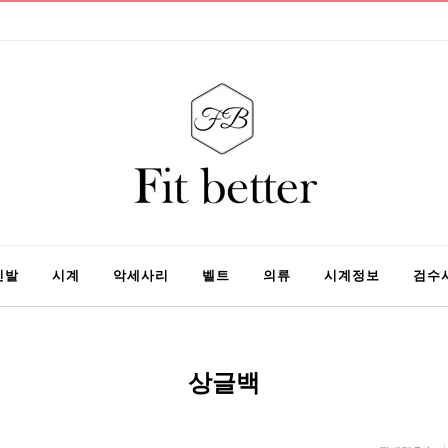
신발
시계
악세사리
벨트
의류
시계정보
검수
상글백