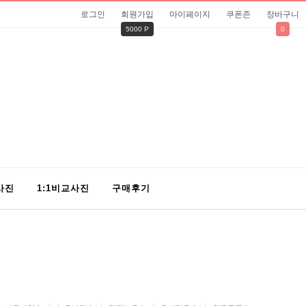
로그인
회원가입
마이페이지
쿠폰존
장바구니
5000 P
0
사진
1:1비교사진
구매후기