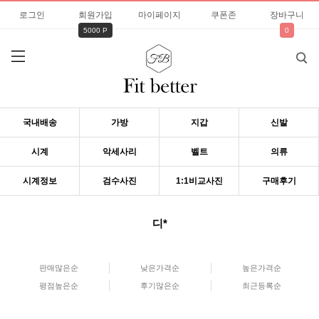
로그인
회원가입
마이페이지
쿠폰존
장바구니
5000 P
0
국내배송
가방
지갑
신발
시계
악세사리
벨트
의류
시계정보
검수사진
1:1비교사진
구매후기
디*
판매많은순
낮은가격순
높은가격순
평점높은순
후기많은순
최근등록순