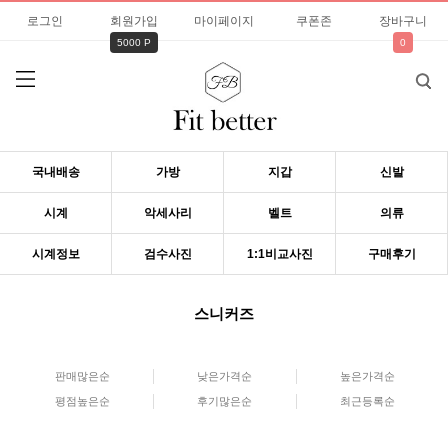
로그인
회원가입
마이페이지
쿠폰존
장바구니
5000 P
0
국내배송
가방
지갑
신발
시계
악세사리
벨트
의류
시계정보
검수사진
1:1비교사진
구매후기
스니커즈
판매많은순
낮은가격순
높은가격순
평점높은순
후기많은순
최근등록순