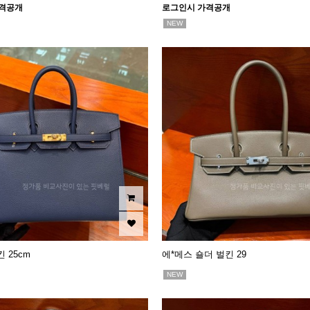
격공개
로그인시 가격공개
NEW
 25cm
에*메스 숄더 벌킨 29
NEW