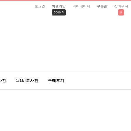
로그인
회원가입
마이페이지
쿠폰존
장바구니
5000 P
0
사진
1:1비교사진
구매후기