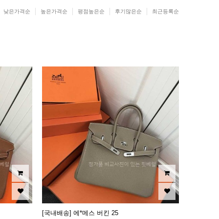
낮은가격순
높은가격순
평점높은순
후기많은순
최근등록순
[국내배송] 에*메스 버킨 25