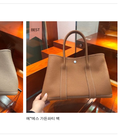
에*메스 가든파티 백
에*메스 가