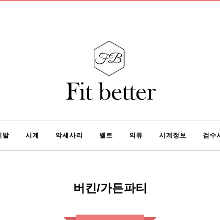
신발
시계
악세사리
벨트
의류
시계정보
검수
버킨/가든파티