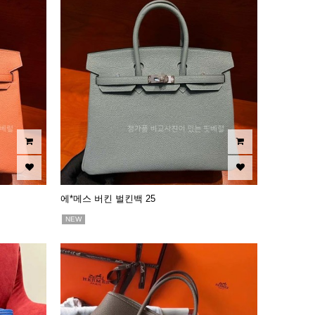
에*메스 버킨 벌킨백 25
NEW