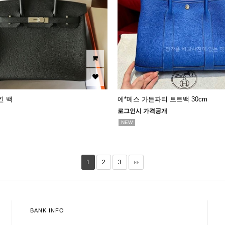
킨 백
에*메스 가든파티 토트백 30cm
로그인시 가격공개
NEW
1
2
3
BANK INFO