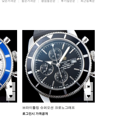
낮은가격순
높은가격순
평점높은순
후기많은순
최근등록순
브라이틀링 슈퍼오션 크로노그래프
로그인시 가격공개