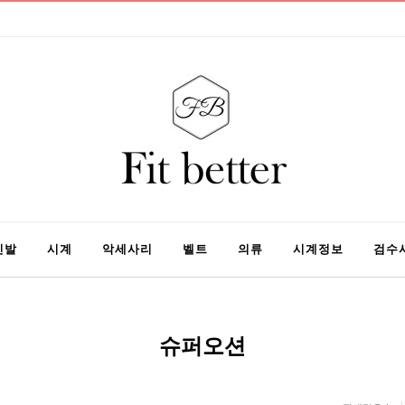
신발
시계
악세사리
벨트
의류
시계정보
검수
슈퍼오션