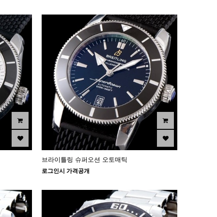
브라이틀링 슈퍼오션 오토매틱
로그인시 가격공개