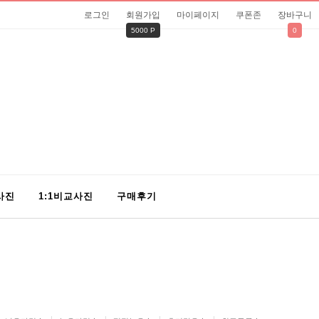
로그인
회원가입
마이페이지
쿠폰존
장바구니
5000 P
0
사진
1:1비교사진
구매후기