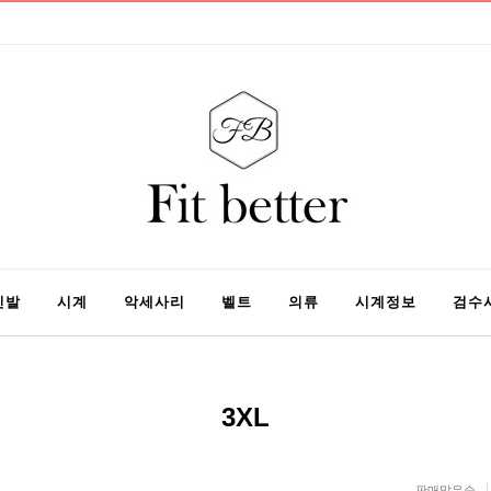
신발
시계
악세사리
벨트
의류
시계정보
검수
3XL
판매많은순