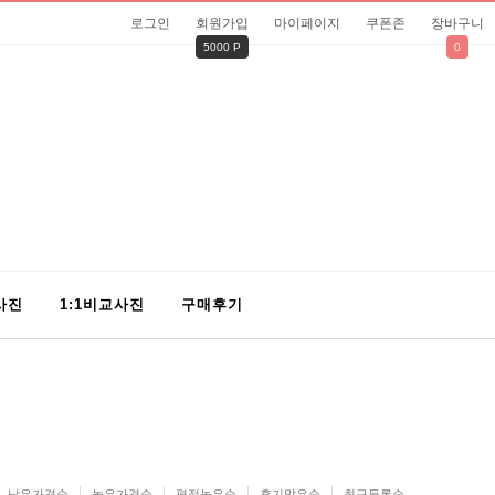
로그인
회원가입
마이페이지
쿠폰존
장바구니
5000 P
0
사진
1:1비교사진
구매후기
낮은가격순
높은가격순
평점높은순
후기많은순
최근등록순