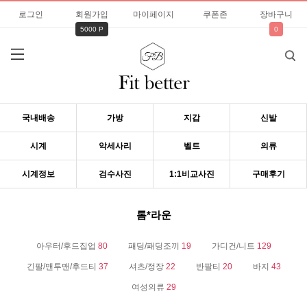
로그인
회원가입
마이페이지
쿠폰존
장바구니
5000 P
0
국내배송
가방
지갑
신발
시계
악세사리
벨트
의류
시계정보
검수사진
1:1비교사진
구매후기
톰*라운
아우터/후드집업
80
패딩/패딩조끼
19
가디건/니트
129
긴팔/맨투맨/후드티
37
셔츠/정장
22
반팔티
20
바지
43
여성의류
29