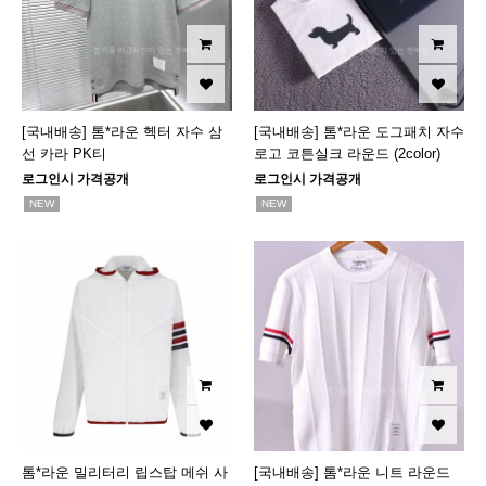
[국내배송] 톰*라운 헥터 자수 삼
[국내배송] 톰*라운 도그패치 자수
선 카라 PK티
로고 코튼실크 라운드 (2color)
로그인시 가격공개
로그인시 가격공개
NEW
NEW
톰*라운 밀리터리 립스탑 메쉬 사
[국내배송] 톰*라운 니트 라운드