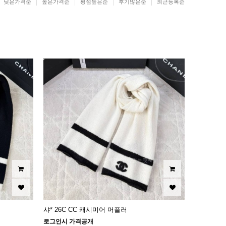
낮은가격순
높은가격순
평점높은순
후기많은순
최근등록순
샤* 26C CC 캐시미어 머플러
로그인시 가격공개