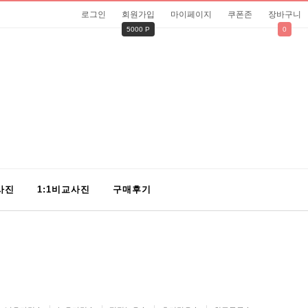
로그인
회원가입
마이페이지
쿠폰존
장바구니
5000 P
0
사진
1:1비교사진
구매후기