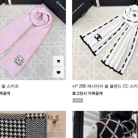
CC 울 스카프
샤* 25B 캐시미어 울 블렌드 CC 스
격공개
로그인시 가격공개
NEW