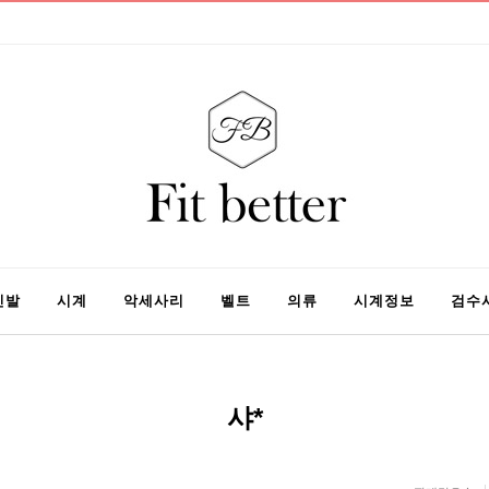
신발
시계
악세사리
벨트
의류
시계정보
검수
샤*