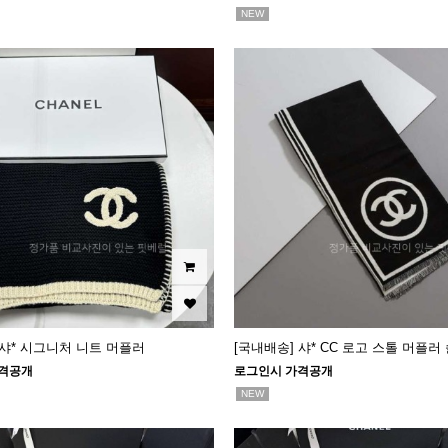
NEW
 샤* 시그니처 니트 머플러
[국내배송] 샤* CC 로고 스톨 머플러
격공개
로그인시 가격공개
NEW