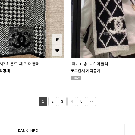
 샤* 하운드 체크 머플러
[국내배송] 샤* 머플러
격공개
로그인시 가격공개
NEW
1
2
3
4
5
BANK INFO