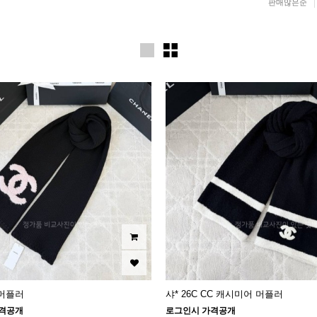
판매많은순
 머플러
샤* 26C CC 캐시미어 머플러
격공개
로그인시 가격공개