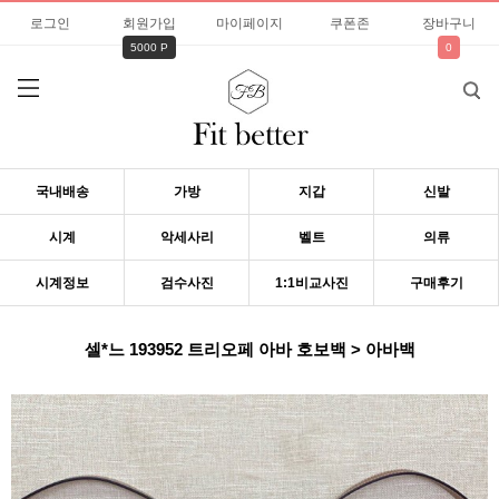
로그인
회원가입
마이페이지
쿠폰존
장바구니
5000 P
0
국내배송
가방
지갑
신발
시계
악세사리
벨트
의류
시계정보
검수사진
1:1비교사진
구매후기
셀*느 193952 트리오페 아바 호보백 > 아바백