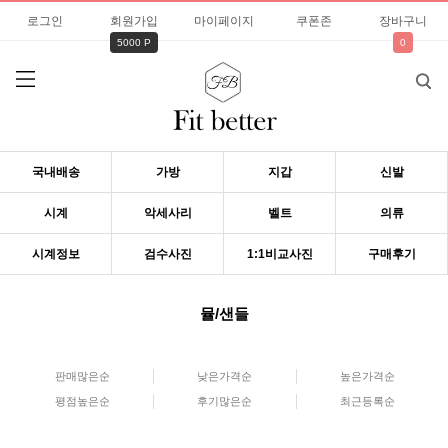
로그인
회원가입
마이페이지
쿠폰존
장바구니
5000 P
0
국내배송
가방
지갑
신발
시계
악세사리
벨트
의류
시계정보
검수사진
1:1비교사진
구매후기
뮬/샌들
판매많은순
낮은가격순
높은가격순
평점높은순
후기많은순
최근등록순