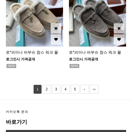
로*피아나 바부슈 참스 워크 뮬
로*피아나 바부슈 참스 워크 뮬
로그인시 가격공개
로그인시 가격공개
NEW
NEW
1
2
3
4
5
카카오톡 문의
바로가기