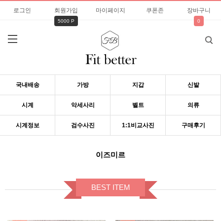
로그인
회원가입
마이페이지
쿠폰존
장바구니
5000 P
0
국내배송
가방
지갑
신발
시계
악세사리
벨트
의류
시계정보
검수사진
1:1비교사진
구매후기
이즈미르
BEST ITEM