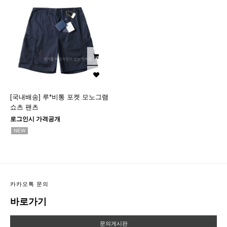
[국내배송] 루*비통 포켓 모노그램
쇼츠 팬츠
로그인시 가격공개
NEW
카카오톡 문의
바로가기
문의게시판