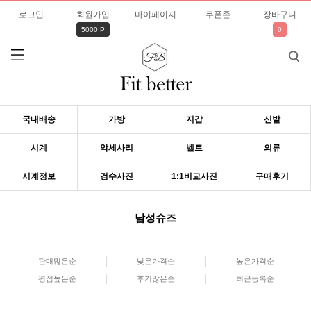
로그인
회원가입
마이페이지
쿠폰존
장바구니
5000 P
0
국내배송
가방
지갑
신발
시계
악세사리
벨트
의류
시계정보
검수사진
1:1비교사진
구매후기
남성슈즈
판매많은순
낮은가격순
높은가격순
평점높은순
후기많은순
최근등록순