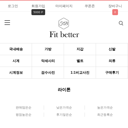
로그인
회원가입
마이페이지
쿠폰존
장바구니
5000 P
0
국내배송
가방
지갑
신발
시계
악세사리
벨트
의류
시계정보
검수사진
1:1비교사진
구매후기
라이톤
판매많은순
낮은가격순
높은가격순
평점높은순
후기많은순
최근등록순