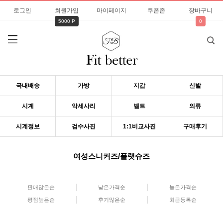
로그인
회원가입
마이페이지
쿠폰존
장바구니
5000 P
0
국내배송
가방
지갑
신발
시계
악세사리
벨트
의류
시계정보
검수사진
1:1비교사진
구매후기
여성스니커즈/플랫슈즈
판매많은순
낮은가격순
높은가격순
평점높은순
후기많은순
최근등록순