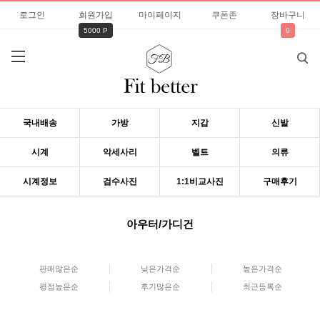
로그인
회원가입
마이페이지
쿠폰존
장바구니
5000 P
0
국내배송
가방
지갑
신발
시계
악세사리
벨트
의류
시계정보
검수사진
1:1비교사진
구매후기
아우터/가디건
판매많은순
낮은가격순
높은가격순
평점높은순
후기많은순
최근등록순