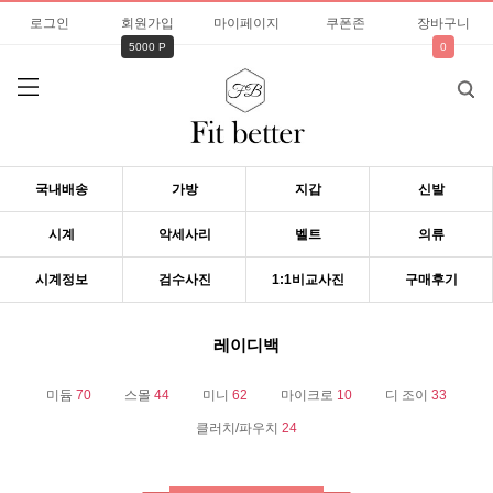
로그인
회원가입
마이페이지
쿠폰존
장바구니
5000 P
0
국내배송
가방
지갑
신발
시계
악세사리
벨트
의류
시계정보
검수사진
1:1비교사진
구매후기
레이디백
미듐
70
스몰
44
미니
62
마이크로
10
디 조이
33
클러치/파우치
24