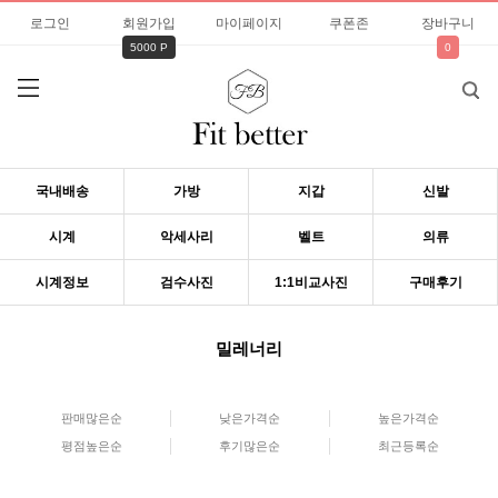
로그인
회원가입
마이페이지
쿠폰존
장바구니
5000 P
0
국내배송
가방
지갑
신발
시계
악세사리
벨트
의류
시계정보
검수사진
1:1비교사진
구매후기
밀레너리
판매많은순
낮은가격순
높은가격순
평점높은순
후기많은순
최근등록순