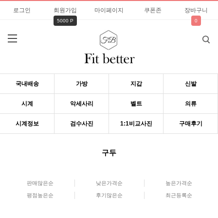
로그인
회원가입
마이페이지
쿠폰존
장바구니
5000 P
0
국내배송
가방
지갑
신발
시계
악세사리
벨트
의류
시계정보
검수사진
1:1비교사진
구매후기
구두
판매많은순
낮은가격순
높은가격순
평점높은순
후기많은순
최근등록순