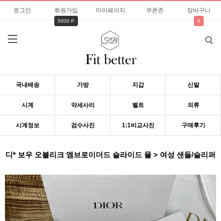
로그인
회원가입
마이페이지
쿠폰존
장바구니
5000 P
0
국내배송
가방
지갑
신발
시계
악세사리
벨트
의류
시계정보
검수사진
1:1비교사진
구매후기
디* 보우 오블리크 엠브로이더드 슬라이드 뮬 > 여성 샌들/슬리퍼