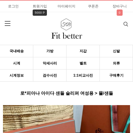
로그인
회원가입
마이페이지
쿠폰존
장바구니
5000 P
0
국내배송
가방
지갑
신발
시계
악세사리
벨트
의류
시계정보
검수사진
1:1비교사진
구매후기
로*피아나 아이다 샌들 슬리퍼 여성용 > 뮬/샌들