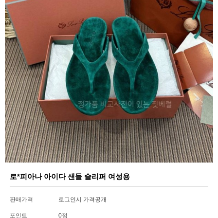
로*피아나 아이다 샌들 슬리퍼 여성용
판매가격
로그인시 가격공개
포인트
0점