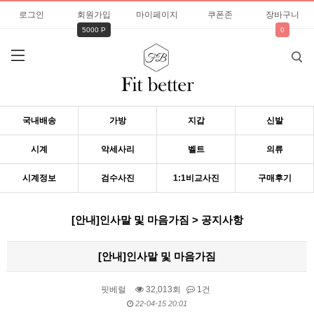
로그인
회원가입
마이페이지
쿠폰존
장바구니
5000 P
0
국내배송
가방
지갑
신발
시계
악세사리
벨트
의류
시계정보
검수사진
1:1비교사진
구매후기
[안내]인사말 및 마음가짐 > 공지사항
[안내]인사말 및 마음가짐
핏베럴
32,013회
1건
22-04-15 20:01